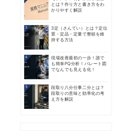
とは？作り方と書き方をわ
かりやすく解説
3
3定（さんてい）とは？定位
置・定品・定量で整頓を維
持する方法
4
現場改善最初の一歩！誰で
も簡単PQ分析！パレート図
でなんでも見える化！
5
段取り八分仕事二分とは？
段取りの意味と効率化の考
え方を解説