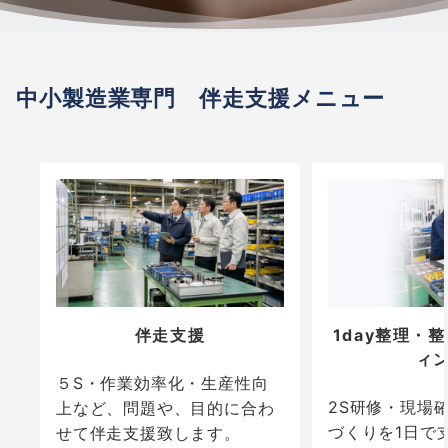
中小製造業専門 伴走支援メニュー
伴走支援
1day整理・
ィ
５S・作業効率化・生産性向
2S研修・現場
上など、問題や、目的に合わ
づくりを1日で
せて伴走支援致します。