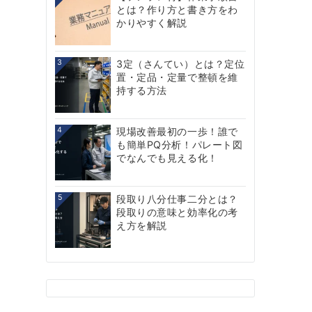
とは？作り方と書き方をわ
かりやすく解説
3
3定（さんてい）とは？定位
置・定品・定量で整頓を維
持する方法
4
現場改善最初の一歩！誰で
も簡単PQ分析！パレート図
でなんでも見える化！
5
段取り八分仕事二分とは？
段取りの意味と効率化の考
え方を解説