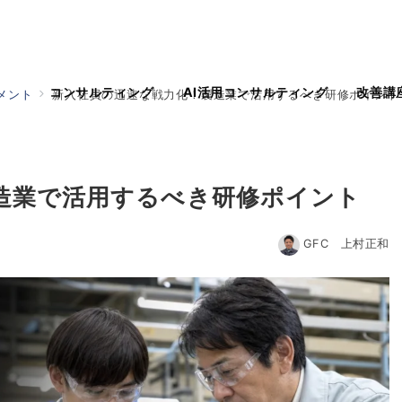
コンサルティング
AI活用コンサルティング
改善講
メント
新入社員の迅速な戦力化！製造業で活用するべき研修ポイント
造業で活用するべき研修ポイント
GFC 上村正和