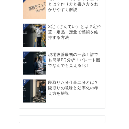
とは？作り方と書き方をわ
かりやすく解説
3
3定（さんてい）とは？定位
置・定品・定量で整頓を維
持する方法
4
現場改善最初の一歩！誰で
も簡単PQ分析！パレート図
でなんでも見える化！
5
段取り八分仕事二分とは？
段取りの意味と効率化の考
え方を解説